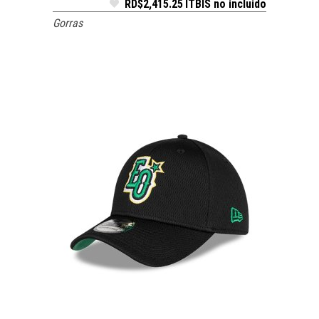
RD$
2,415.25
ITBIS no incluido
Gorras