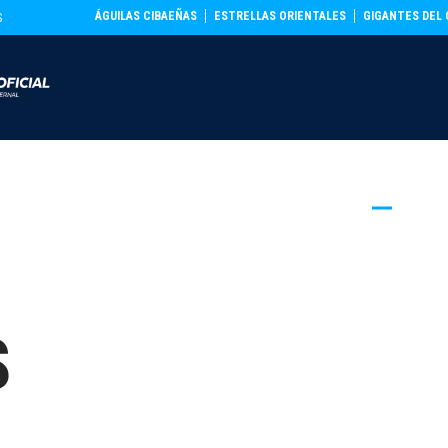
ÁGUILAS CIBAEÑAS
ESTRELLAS ORIENTALES
GIGANTES DEL 
S
THELINEUP
EQUIPOS
CAMISETA
S