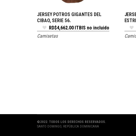
JERSEY POTROS GIGANTES DEL
JERS
SELECCIONAR OPCIONES
CIBAO, SERIE 56.
ESTR
RD$
4,662.00
ITBIS no incluido
Camisetas
Camis
©2022. TODOS LOS DERECHOS RESERVADOS.
SANTO DOMINGO, REPÚBLICA DOMINICANA