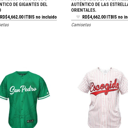
NTICO DE GIGANTES DEL
AUTÉNTICO DE LAS ESTRELL
O
ORIENTALES.
RD$
4,662.00
ITBIS no incluido
RD$
4,662.00
ITBIS no in
etas
Camisetas