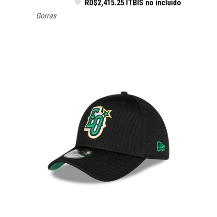
RD$
2,415.25
ITBIS no incluido
Gorras