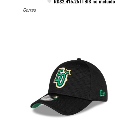
RD$
2,415.25
ITBIS no incluido
Gorras