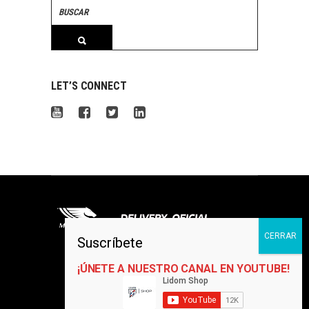
Search
for:
LET’S CONNECT
©2022. TODOS LOS DERECHOS RESERVADOS.
SANTO DOMINGO, REPÚBLICA DOMINICANA
¡ÚNETE A NUESTRO CANAL EN YOUTUBE!
Contáctanos