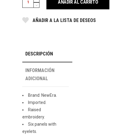
AÑADIR AL CARRITO
AC
59FIFTY
AÑADIR A LA LISTA DE DESEOS
NEWERA
BLACK
YELLOW
AUTHENTIC
COLLECTION
DESCRIPCIÓN
ON-
FIELD
INFORMACIÓN
FITTED
ADICIONAL
HAT.
quantity
Brand: NewEra.
Imported.
Raised
embroidery.
Six panels with
eyelets.