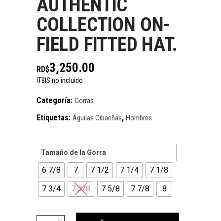
AUTHENTIC
COLLECTION ON-
FIELD FITTED HAT.
3,250.00
RD$
ITBIS no incluido
Categoría:
Gorras
Etiquetas:
,
Águilas Cibaeñas
Hombres
Tamaño de la Gorra
6 7/8
7
7 1/2
7 1/4
7 1/8
7 3/4
7 3/8
7 5/8
7 7/8
8
GORRA